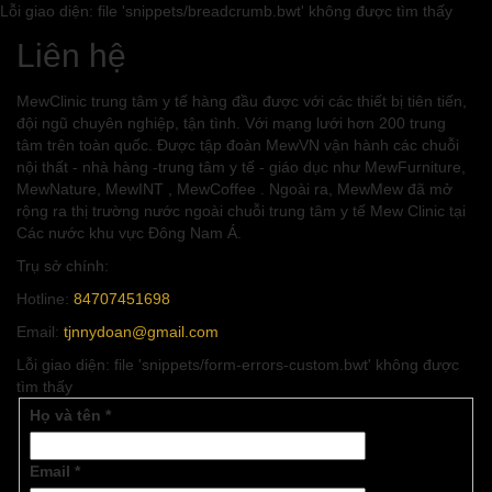
Lỗi giao diện: file 'snippets/breadcrumb.bwt' không được tìm thấy
Liên hệ
MewClinic trung tâm y tế hàng đầu được với các thiết bị tiên tiến,
đội ngũ chuyên nghiệp, tận tình. Với mạng lưới hơn 200 trung
tâm trên toàn quốc. Được tập đoàn MewVN vận hành các chuỗi
nội thất - nhà hàng -trung tâm y tế - giáo dục như MewFurniture,
MewNature, MewINT , MewCoffee . Ngoài ra, MewMew đã mở
rộng ra thị trường nước ngoài chuỗi trung tâm y tế Mew Clinic tại
Các nước khu vực Đông Nam Á.
Trụ sở chính:
Hotline:
84707451698
Email:
tjnnydoan@gmail.com
Lỗi giao diện: file 'snippets/form-errors-custom.bwt' không được
tìm thấy
Họ và tên
*
Email
*